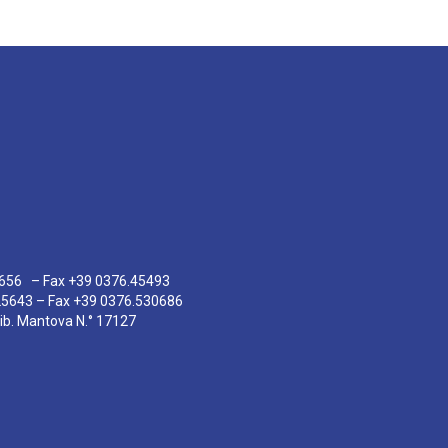
5656 – Fax +39 0376.45493
25643 – Fax +39 0376.530686
Trib. Mantova N.° 17127