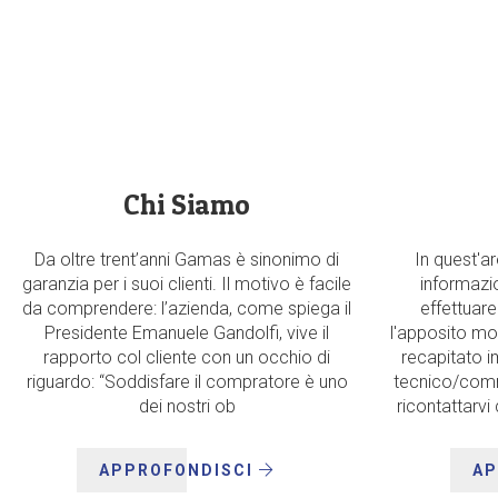
Chi Siamo
Da oltre trent’anni Gamas è sinonimo di
In quest'ar
garanzia per i suoi clienti. Il motivo è facile
informazio
da comprendere: l’azienda, come spiega il
effettuare
Presidente Emanuele Gandolfi, vive il
l'apposito mo
rapporto col cliente con un occhio di
recapitato i
riguardo: “Soddisfare il compratore è uno
tecnico/comm
dei nostri ob
ricontattarvi
APPROFONDISCI
AP