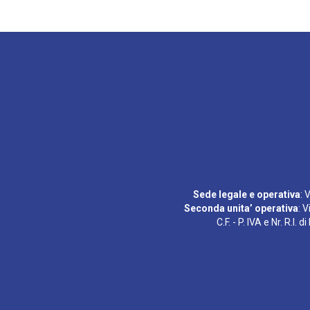
Sede legale e operativa
: 
Seconda unita’ operativa
: 
C.F. - P. IVA e Nr. R.