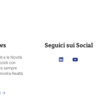
ws
Seguici sui Social
ti e le Novità
oposti con
ere sempre
 nostra Realtà
I