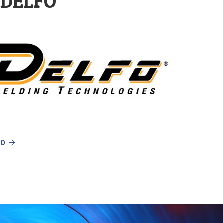
 DELFO
TO